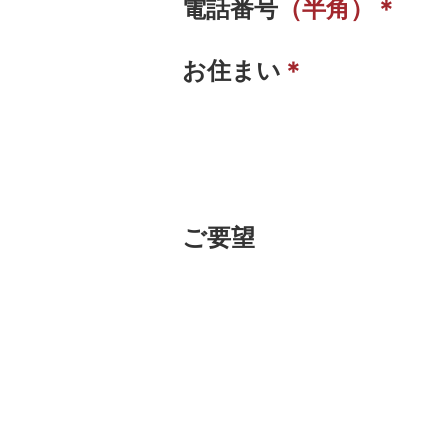
電話番号
（半角）＊
お住まい
＊
ご要望