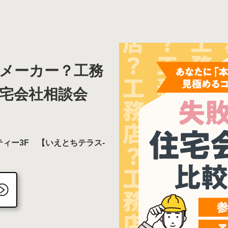
メーカー？工務
宅会社相談会
ィー3F 【いえとちテラス-